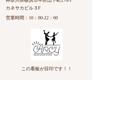
神奈川県横浜市中区山下町276-1
カネサカビル３F
​営業時間：10：00-22：00
この看板が目印です！！
​＜電車でお越しの方＞
JR石川町駅 徒歩５分
JR関内駅 徒歩10分​
東急東横線元町中華街駅 徒歩10分
各駅からアクセスが良く利用しやすい