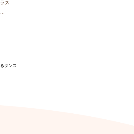
クラス
を…
るダンス