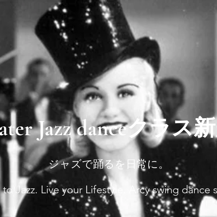
eater Jazz danceクラ
ジャズで踊るを日常に。
to Jazz. Live your Lifestyle. Arcy swing dance 