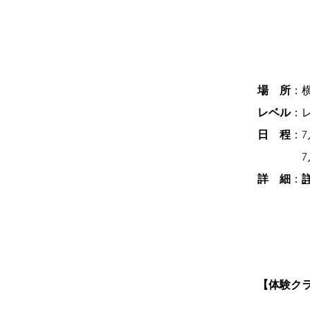
場 所
：横
レベル
：
日 程
：
7
7月25日
詳 細
：
【体験ク