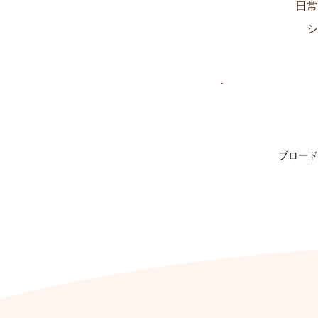
日常
​
ブロード