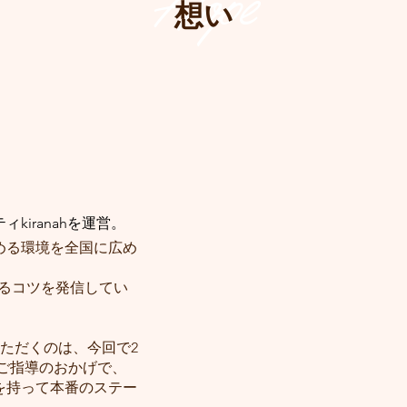
Hope
想い
iranahを運営。
める環境を全国に広め
できるコツを発信してい
当していただくのは、今回で2
ご指導のおかげで、
を持って本番のステー