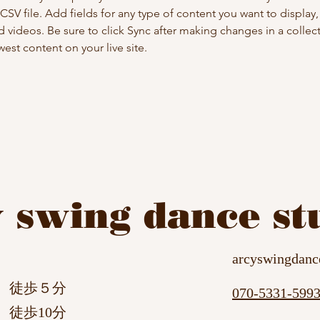
 CSV file. Add fields for any type of content you want to display, 
d videos. Be sure to click Sync after making changes in a collecti
est content on your live site. 
y swing dance st
arcyswingdan
徒歩５分
070-5331-599
10分​