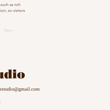
such as rich 
on, so visitors 
Next
udio
cestudio@gmail.com
3