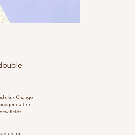
 double-
nd click Change 
Manager button 
new fields, 
content or 