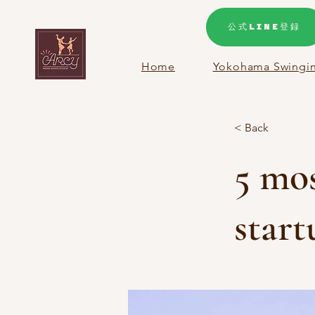
公式LINE登録
Home
Yokohama Swingin
< Back
5 mo
start