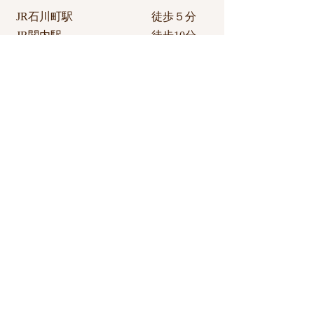
JR石川町駅 徒歩５分
JR関内駅 徒歩10分​
東急東横線元町中華街駅 徒歩10分
各駅からアクセスが良く利用しやすい
立地。
​＜車でお越しの方＞
首都高速道路阪東橋出口から約10分、
最寄りにコインパーキングもございま
すので、
車でお越しの方も安心してご利用いた
だけます。