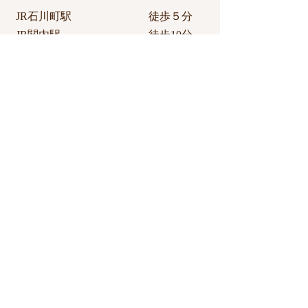
JR石川町駅 徒歩５分
JR関内駅 徒歩10分​
東急東横線元町中華街駅 徒歩10分
各駅からアクセスが良く利用しやすい
立地。
​＜車でお越しの方＞
首都高速道路阪東橋出口から約10分、
最寄りにコインパーキングもございま
すので、
車でお越しの方も安心してご利用いた
だけます。